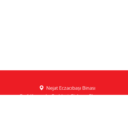
Nejat Eczacıbaşı Binası
Sadi Konuralp Caddesi, Şişhane Sk.
No:5 Kat:2 34433 Beyoğlu / İstanbul
info@bulkcreative.com